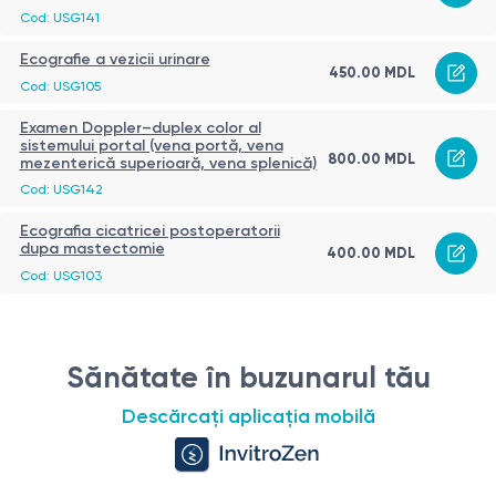
Cod: USG141
Ecografie a vezicii urinare
450.00 MDL
Cod: USG105
Examen Doppler–duplex color al
sistemului portal (vena portă, vena
800.00 MDL
mezenterică superioară, vena splenică)
Cod: USG142
Ecografia cicatricei postoperatorii
dupa mastectomie
400.00 MDL
Cod: USG103
Sănătate în buzunarul tău
Descărcați aplicația mobilă