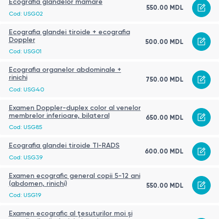
Ecografia glandelor mamare
550.00 MDL
Cod: USG02
Ecografia glandei tiroide + ecografia
Doppler
500.00 MDL
Cod: USG01
Ecografia organelor abdominale +
rinichi
750.00 MDL
Cod: USG40
Examen Doppler-duplex color al venelor
membrelor inferioare, bilateral
650.00 MDL
Cod: USG85
Ecografia glandei tiroide TI-RADS
600.00 MDL
Cod: USG39
Examen ecografic general copii 5-12 ani
(abdomen, rinichi)
550.00 MDL
Cod: USG19
Examen ecografic al țesuturilor moi și