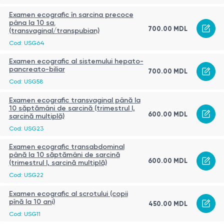
Examen ecografic în sarcina precoce
pâna la 10 sa.
700.00 MDL
(transvaginal/transpubian)
Cod: USG64
Examen ecografic al sistemului hepato-
pancreato-biliar
700.00 MDL
Cod: USG58
Examen ecografic transvaginal până la
10 săptămâni de sarcină (trimestrul I,
600.00 MDL
sarcină multiplă)
Cod: USG23
Examen ecografic transabdominal
până la 10 săptămâni de sarcină
600.00 MDL
(trimestrul I, sarcină multiplă)
Cod: USG22
Examen ecografic al scrotului (copii
pînă la 10 ani)
450.00 MDL
Cod: USG11