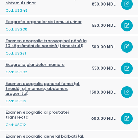
sistemul urinar
850.00 MDL
Cod: USG48
Ecografia organelor sistemului urinar
550.00 MDL
Cod: USG08
Examen ecografic transvaginal până la
10 săptămâni de sarcină (trimestrul I)
500.00 MDL
Cod: USG21
Ecografia glandelor mamare
550.00 MDL
Cod: USG02
Examen ecografic general femei (gl.
tiroidă, gl. mamare, abdomen,
1500.00 MDL
urogenital)
Cod: USG16
Examen ecografic al prostatei
transrectal
600.00 MDL
Cod: USG12
Examen ecografic general bărbați (gl.