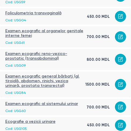
Cod: USG59
Foliculometria transvaginală
450.00 MDL
Cod: USG04
Examen ecografic al organelor genitale
interne femei
700.00 MDL
Cod: USG61
Examen ecografic reno-vezico-
prostatic (transabdominal)
800.00 MDL
Cod: USG09
Examen ecografic general bărbați (gl.
tiroidă, abdomen, rinichi, vezica
1500.00 MDL
urinară, prostata transrectal)
Cod: USG84
Examen ecografic al sistemului urinar
700.00 MDL
Cod: USG60
Ecografie a vezicii urinare
450.00 MDL
Cod: USG105