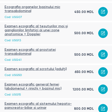
Ecografia organelor bazinului mic
transabdominal
450.00 MDL
Cod: USG07
Examen ecografic al țesuturilor moi și
ganglionilor limfatici ai unei zone
500.00 MDL
anatomice + Doppler
Cod: USG13
Examen ecografic al prostatei
transabdominal
500.00 MDL
Cod: USG41
Examen ecografic al scrotului (adulți)
650.00 MDL
Cod: USG50
Examen ecografic general femei
(abdomenul + rinichi + bazinul mic)
1200.00 MDL
Cod: USG15
Examen ecografic al sistemului hepato-
pancreato-biliar si urinar
800.00 MDL