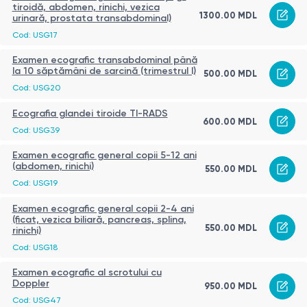
tiroidă, abdomen, rinichi, vezica
1300.00 MDL
urinară, prostata transabdominal)
Cod: USG17
Examen ecografic transabdominal până
la 10 săptămâni de sarcină (trimestrul I)
500.00 MDL
Cod: USG20
Ecografia glandei tiroide TI-RADS
600.00 MDL
Cod: USG39
Examen ecografic general copii 5-12 ani
(abdomen, rinichi)
550.00 MDL
Cod: USG19
Examen ecografic general copii 2-4 ani
(ficat, vezica biliară, pancreas, splina,
550.00 MDL
rinichi)
Cod: USG18
Examen ecografic al scrotului cu
Doppler
950.00 MDL
Cod: USG47