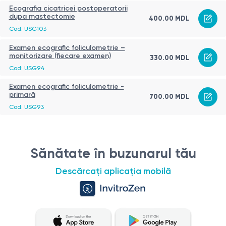
Ecografia cicatricei postoperatorii
dupa mastectomie
400.00 MDL
Cod: USG103
Examen ecografic foliculometrie –
monitorizare (fiecare examen)
330.00 MDL
Cod: USG94
Examen ecografic foliculometrie -
primară
700.00 MDL
Cod: USG93
Sănătate în buzunarul tău
Descărcați aplicația mobilă