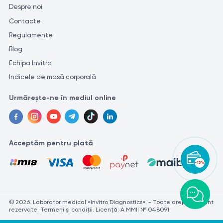
Despre noi
Contacte
Regulamente
Blog
Echipa Invitro
Indicele de masă corporală
Urmărește-ne în mediul online
Acceptăm pentru plată
-15%
© 2026. Laborator medical «Invitro Diagnostics». - Toate drepturile sunt
rezervate. Termeni și condiții. Licență: A MMII № 048091.