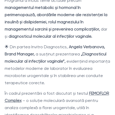
Programul a inclus teme actuale precum
managementul metabolic și hormonal în
perimenopauză, abordările moderne ale rezistenței la
insulină și dislipidemiei, rolul magneziului în
managementul sarcinii și prevenirea complicațiilor,
dar
și
diagnosticul molecular al infecțiilor vaginale.
🌟 Din partea Invitro Diagnostics,
Angela Verbanova,
Brand Manager,
a susținut prezentarea
„Diagnosticul
molecular al infecțiilor vaginale”,
evidențiind importanța
metodelor moderne de laborator în evaluarea
microbiotei urogenitale și în stabilirea unei conduite
terapeutice corecte.
În cadrul prezentării a fost discutat și testul
FEMOFLOR
Complex
– o soluție moleculară avansată pentru
analiza complexă a florei urogenitale, utilă în
identificarea dezechilibrelor microbiologice și a