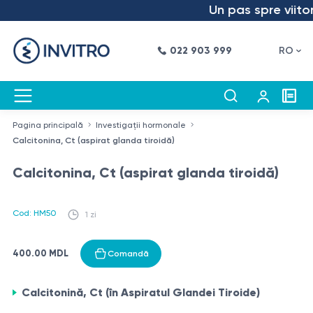
Un pas spre viitor 
022 903 999
RO
Pagina principală
Investigații hormonale
Calcitonina, Ct (aspirat glanda tiroidă)
Calcitonina, Ct (aspirat glanda tiroidă)
Cod: HM50
1 zi
400.00 MDL
Comandă
Calcitonină, Ct (în Aspiratul Glandei Tiroide)