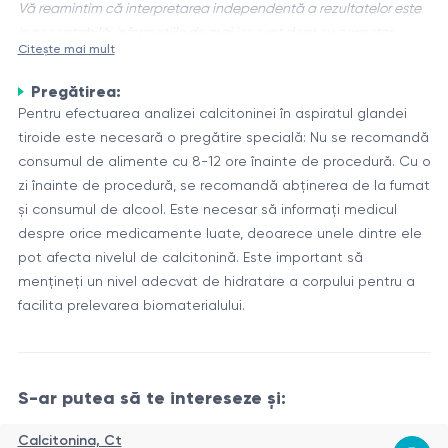
Vă reamintim că interpretarea independentă a rezultatelor este
inacceptabilă, informațiile de mai jos sunt doar cu caracter
Citește mai mult
informativ.
Pregătirea:
Calcitonina - este un hormon produs de celulele
Pentru efectuarea analizei calcitoninei în aspiratul glandei
parafoliculare ale glandei tiroide. Joacă un rol important în
tiroide este necesară o pregătire specială: Nu se recomandă
reglarea nivelului de calciu și fosfor în organism. Calcitonina
consumul de alimente cu 8-12 ore înainte de procedură. Cu o
contracarează acțiunea parathormonului, reducând
Funcțiile calcitoninei
zi înainte de procedură, se recomandă abținerea de la fumat
concentrația de calciu din sânge.
Principalele funcții ale calcitoninei sunt:
și consumul de alcool. Este necesar să informați medicul
despre orice medicamente luate, deoarece unele dintre ele
Reducerea concentrației de calciu în sânge prin
pot afecta nivelul de calcitonină. Este important să
scăderea eliberării acestuia din oase și creșterea
mențineți un nivel adecvat de hidratare a corpului pentru a
eliminării prin urină.
facilita prelevarea biomaterialului.
Stimularea formării de țesut osos nou (activitate
Analiza calcitoninei în aspiratul glandei tiroide poate fi
osteoblastică).
utilizată pentru diagnosticarea diferitelor boli legate de
Reglarea metabolismului calciului și fosforului în organism.
funcția tiroidiană, precum cancerul medular tiroidian.
S-ar putea să te intereseze și:
Tabelul 1: Structura calcitoninei
Calcitonina, Ct