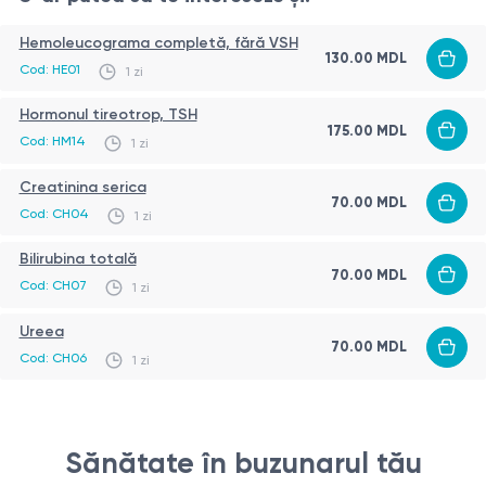
riscurilor asociate
Hemoleucograma completă, fără VSH
stabilirea pașilor preoperatorii, dacă este cazul
130.00 MDL
Cod: HE01
1 zi
recomandarea investigațiilor suplimentare
necesare
Hormonul tireotrop, TSH
175.00 MDL
Cod: HM14
1 zi
Creatinina serica
70.00 MDL
Cod: CH04
1 zi
Bilirubina totală
70.00 MDL
Cod: CH07
1 zi
Ureea
70.00 MDL
Cod: CH06
1 zi
Sănătate în buzunarul tău