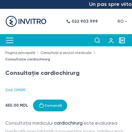
Un pas spre viitor 
022 903 999
RO
Pagina principală
Consultații și servicii medicale
Consultație cardiochirurg
Consultație cardiochirurg
Cod: CMS111
650.00 MDL
Comandă
Consultația medicului
cardiochirurg
este evaluarea
medicală specializată a pacienților (copii, adolescenți