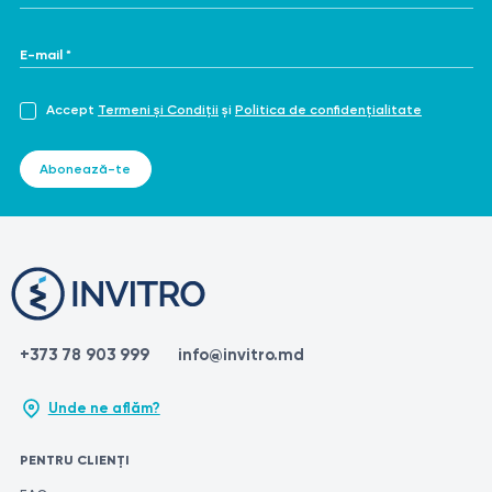
E-mail *
Accept
Termeni și Condiții
și
Politica de confidențialitate
Abonează-te
+373 78 903 999
info@invitro.md
Unde ne aflăm?
PENTRU CLIENȚI