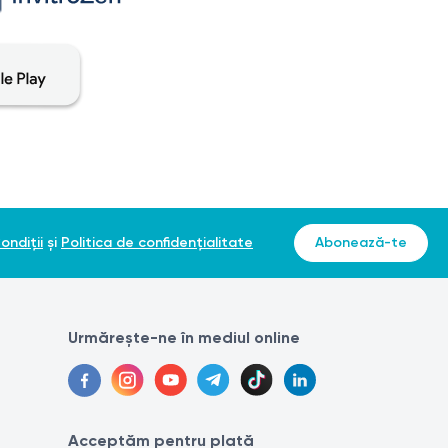
ondiții
și
Politica de confidențialitate
Abonează-te
Urmărește-ne în mediul online
Acceptăm pentru plată