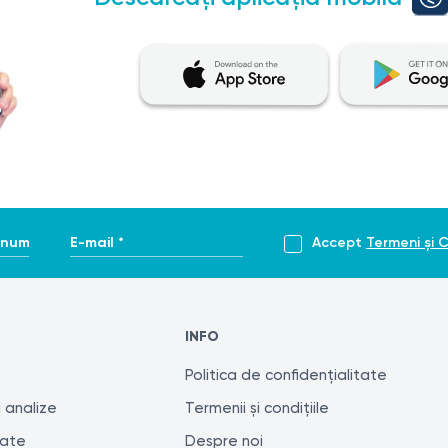
enume *
E-mail *
Accept
Termeni și C
INFO
Politica de confidențialitate
 analize
Termenii și condițiile
tate
Despre noi