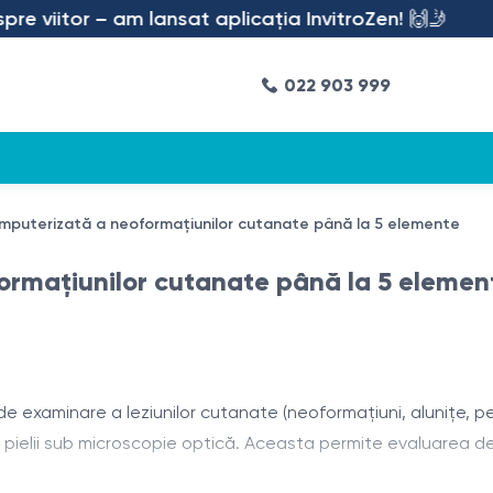
 viitor – am lansat aplicația InvitroZen! 🙌🤳
022 903 999
puterizată a neoformațiunilor cutanate până la 5 elemente
rmațiunilor cutanate până la 5 elemen
xaminare a leziunilor cutanate (neoformațiuni, alunițe, pete
pielii sub microscopie optică. Aceasta permite evaluarea detali