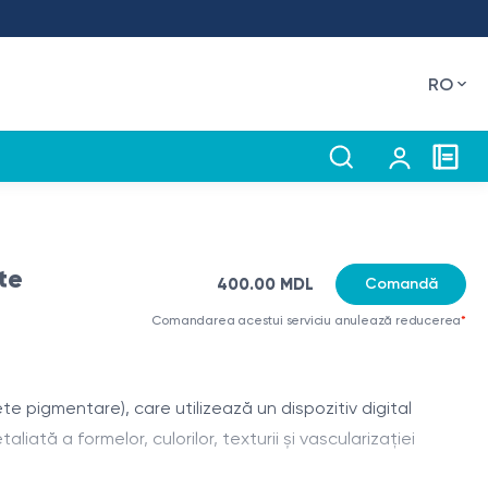
RO
te
400.00 MDL
Comandă
Comandarea acestui serviciu anulează reducerea
*
 pigmentare), care utilizează un dispozitiv digital
ată a formelor, culorilor, texturii și vascularizației