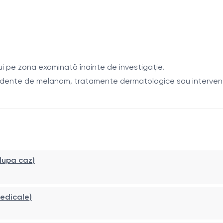
atologice.
non-melanocitare.
e malignă a leziunilor cutanate.
i pe zona examinată înainte de investigație.
că.
ente de melanom, tratamente dermatologice sau intervenții chi
rmărire longitudinală.
e.
 dupa caz)
melanom.
re, formă, dimensiune).
edicale)
i.
 sau intervenții chirurgicale.