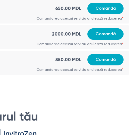
650.00 MDL
Comandă
Comandarea acestui serviciu anulează reducerea
*
2000.00 MDL
Comandă
Comandarea acestui serviciu anulează reducerea
*
a specialistului dermatolog.
850.00 MDL
Comandă
Comandarea acestui serviciu anulează reducerea
*
rul tău
igații suplimentare sau excizie chirurgicală.