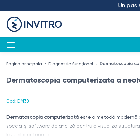
Un pas spre
Dermatoscopia com
Pagina principală
Diagnostic funcțional
Dermatoscopia computerizată a neofo
Cod: DM38
Dermatoscopia computerizată
este o metodă modernă de e
special și software de analiză pentru a vizualiza structura 
leziunilor cutanate.