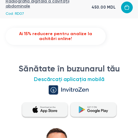
Radiografia digitală a cavității
abdominale
450.00
MDL
Cod:
RD07
Ai 15% reducere pentru analize la
achitări online!
Sănătate în buzunarul tău
Descărcați aplicația mobilă