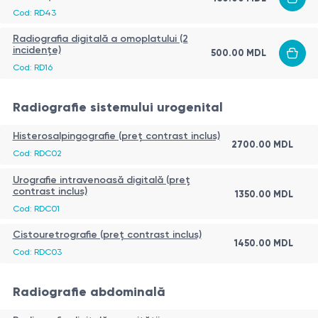
Cod:
RD43
Radiografia digitală a omoplatului (2
incidențe)
500.00
MDL
Cod:
RD16
Radiografie sistemului urogenital
Histerosalpingografie (preț contrast inclus)
2700.00
MDL
Cod:
RDC02
Urografie intravenoasă digitală (preț
contrast inclus)
1350.00
MDL
Cod:
RDC01
Cistouretrografie (preț contrast inclus)
1450.00
MDL
Cod:
RDC03
Radiografie abdominală