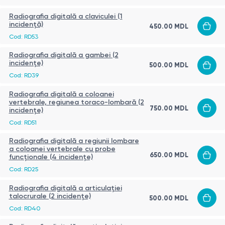
Radiografia digitală a claviculei (1
incidență)
450.00
MDL
Cod:
RD53
Radiografia digitală a gambei (2
incidențe)
500.00
MDL
Cod:
RD39
Radiografia digitală a coloanei
vertebrale, regiunea toraco-lombară (2
750.00
MDL
incidențe)
Cod:
RD51
Radiografia digitală a regiunii lombare
a coloanei vertebrale cu probe
650.00
MDL
funcționale (4 incidențe)
Cod:
RD25
Radiografia digitală a articulației
talocrurale (2 incidențe)
500.00
MDL
Cod:
RD40