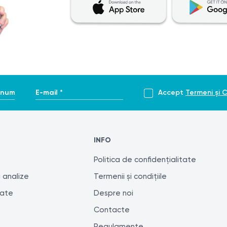
ni (la recomandarea medicului);
pensată - doar cu acord medical).
tinoizilor timp de 2–3 zile;
mporară, care dispare de obicei în 1–3 zile. Firele de păr t
, dacă nu există iritații.
enume *
E-mail *
Accept
Termeni și C
, semne de infecție), este necesară consultarea unui specialist
2 săptămâni.
INFO
Politica de confidențialitate
 analize
Termenii și condițiile
tate
Despre noi
Contacte
Regulamente