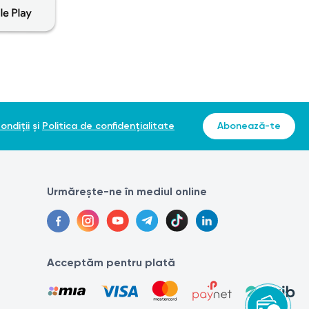
ratate cad treptat în 1–2 săptămâni. Dacă este necesar,
ondiții
și
Politica de confidențialitate
Abonează-te
.
Urmărește-ne în mediul online
Acceptăm pentru plată