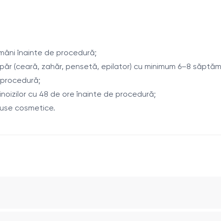
ire cu aer Zimmer Cryo, ceea ce asigură o acțiune precisă asupr
monal. Creșterea firelor de păr în această zonă poate fi aso
irelor pigmentate, contribuind la reducerea treptată a crește
ămâni înainte de procedură;
 păr (ceară, zahăr, pensetă, epilator) cu minimum 6–8 săptă
 procedură;
inoizilor cu 48 de ore înainte de procedură;
duse cosmetice.
ii;