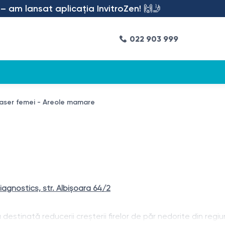
am lansat aplicația InvitroZen! 🙌🤳
022 903 999
 laser femei - Areole mamare
Diagnostics, str. Albișoara 64/2
stinată reducerii creșterii firelor de păr nedorite din regi