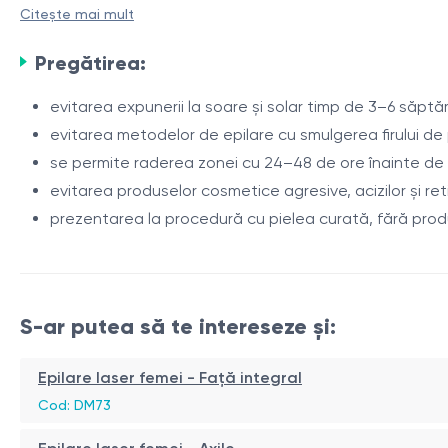
Alexandrite DEKA Again Pro Plus (755 nm) și sistemul de răc
Citește mai mult
Zona areolară este considerată sensibilă și dependentă hor
cu factorii hormonali.
Pregătirea:
Laserul Alexandrite de 755 nm acționează eficient asupra f
evitarea expunerii la soare și solar timp de 3–6 săpt
tratată.
evitarea metodelor de epilare cu smulgerea firului de
se permite raderea zonei cu 24–48 de ore înainte de
Indicații
evitarea produselor cosmetice agresive, acizilor și ret
păr nedorit în zona areolară;
prezentarea la procedură cu pielea curată, fără pro
tendință la iritații după îndepărtarea părului;
fire de păr încarnate;
hipertricoză;
Procedura
S-ar putea să te intereseze și:
hirsutism (după evaluare medicală).
evaluarea fototipului pielii și a caracteristicilor părului;
Epilare laser femei - Față integral
selectarea parametrilor laserului;
Cod: DM73
tratarea zonei areolare;
răcirea pielii cu sistemul Zimmer Cryo în timpul procedur