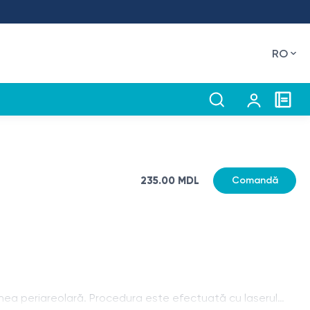
RO
235.00 MDL
Comandă
unea periareolară. Procedura este efectuată cu laserul