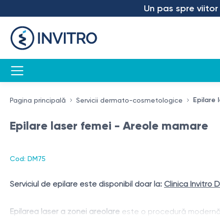
Un pas spre viitor – 
Epilare
Pagina principală
Servicii dermato-cosmetologice
Epilare laser femei - Areole mamare
Cod: DM75
Serviciul de epilare este disponibil doar la:
Clinica Invitro 
Epilarea laser a zonei areolare
este o procedură modernă de