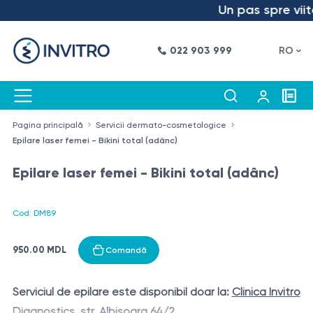
Un pas spre viito
022 903 999
RO
Pagina principală
Servicii dermato-cosmetologice
Epilare laser femei - Bikini total (adânc)
Epilare laser femei - Bikini total (adânc)
Cod: DM89
950.00 MDL
Comandă
Serviciul de epilare este disponibil doar la:
Clinica Invitro
Diagnostics, str. Albișoara 64/2