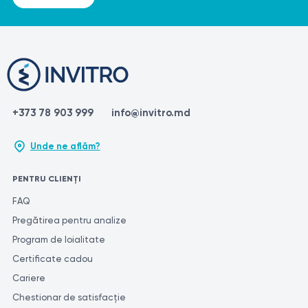
https://www.ncbi.nlm.nih.gov/books/NBK507861/
https://www.webmd.com/beauty/laser-hair-removal
https://en.wikipedia.org/wiki/Laser_hair_removal
+373 78 903 999
info@invitro.md
Unde ne aflăm?
PENTRU CLIENȚI
FAQ
Pregătirea pentru analize
Program de loialitate
Certificate cadou
Cariere
Chestionar de satisfacție