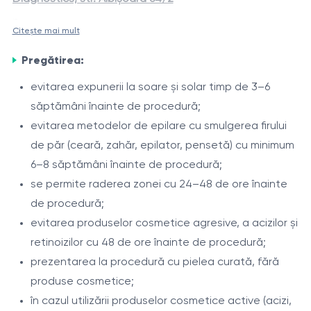
Citește mai mult
Epilarea laser a zonei umerilor
este o procedură
Creșterea firelor de păr în zona umerilor poate fi
modernă, destinată reducerii creșterii firelor de păr
Pregătirea:
influențată de particularități individuale și factori
nedorite din această zonă. Procedura este efectuată
hormonali. Laserul Alexandrite de 755 nm acționează
evitarea expunerii la soare și solar timp de 3–6
cu laserul Alexandrite DEKA Again Pro Plus (755 nm) și
eficient asupra firelor pigmentate, contribuind la
săptămâni înainte de procedură;
Indicații
sistemul de răcire cu aer Zimmer Cryo, ceea ce asigură
reducerea treptată a acestora și la îmbunătățirea
evitarea metodelor de epilare cu smulgerea firului
o acțiune precisă asupra foliculilor piloși și confort în
păr nedorit în zona umerilor;
aspectului pielii.
de păr (ceară, zahăr, epilator, pensetă) cu minimum
timpul tratamentului.
tendință la iritații după ras sau epilare;
6–8 săptămâni înainte de procedură;
fire de păr încarnate;
se permite raderea zonei cu 24–48 de ore înainte
hipertricoză.
de procedură;
Procedura
evitarea produselor cosmetice agresive, a acizilor și
evaluarea fototipului pielii și a caracteristicilor
retinoizilor cu 48 de ore înainte de procedură;
părului;
prezentarea la procedură cu pielea curată, fără
selectarea parametrilor laserului;
produse cosmetice;
tratarea zonei umerilor;
în cazul utilizării produselor cosmetice active (acizi,
Intervale între ședințe