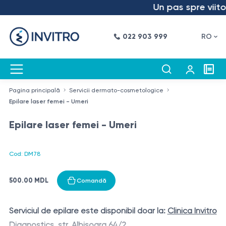
Un pas spre viitor
022 903 999
RO
Pagina principală
Servicii dermato-cosmetologice
Epilare laser femei - Umeri
Epilare laser femei - Umeri
Cod: DM78
500.00 MDL
Comandă
Serviciul de epilare este disponibil doar la:
Clinica Invitro
Diagnostics, str. Albișoara 64/2