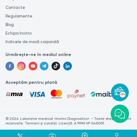
Contacte
Regulamente
Blog
Echipa Invitro
Indicele de masă corporală
Urmărește-ne în mediul online
Acceptăm pentru plată
-15%
© 2026. Laborator medical «Invitro Diagnostics». - Toate drepturile sunt
rezervate. Termeni și condiții. Licență: A MMII № 048091.