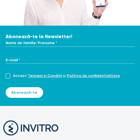
https://www.ncbi.nlm.nih.gov/books/NBK507861/
https://www.webmd.com/beauty/laser-hair-removal
https://en.wikipedia.org/wiki/Laser_hair_removal
Abonează-te la Newsletter!
Nume de familie/Prenume *
E-mail *
Accept
Termeni și Condiții
și
Politica de confidențialitate
Abonează-te