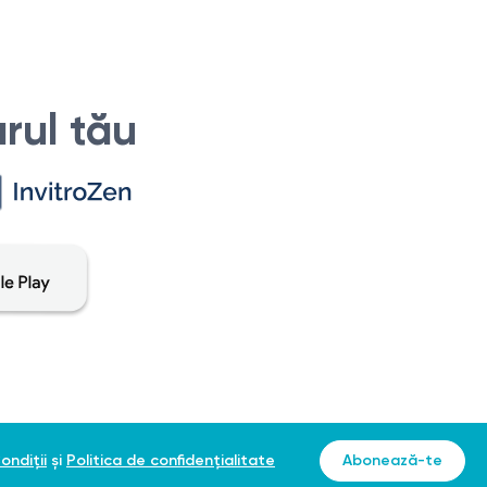
rul tău
ondiții
și
Politica de confidențialitate
Abonează-te