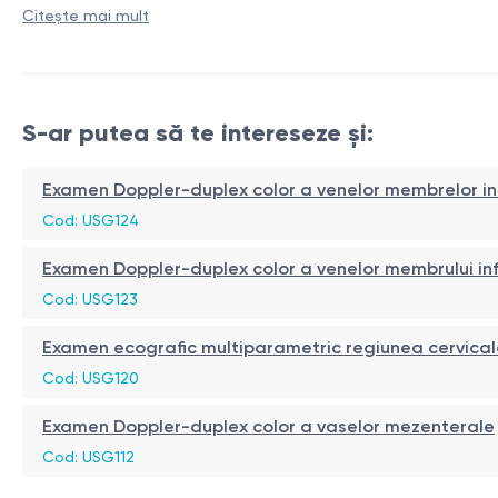
Citește mai mult
S-ar putea să te intereseze și:
Examen Doppler-duplex color a venelor membrelor infe
Cod: USG124
Examen Doppler-duplex color a venelor membrului infer
Cod: USG123
Examen ecografic multiparametric regiunea cervicală
Cod: USG120
Examen Doppler-duplex color a vaselor mezenterale
Cod: USG112