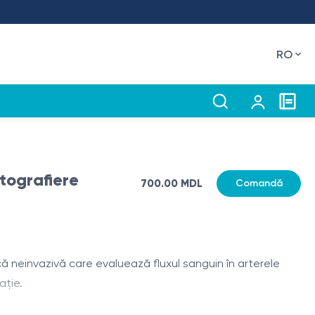
RO
tografiere
700.00 MDL
Comandă
că neinvazivă care evaluează fluxul sanguin în arterele
ație.