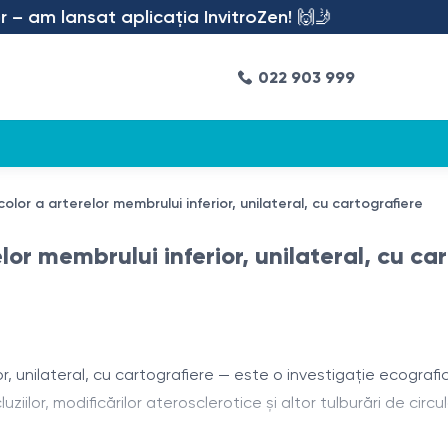
 am lansat aplicația InvitroZen! 🙌🤳
022 903 999
or a arterelor membrului inferior, unilateral, cu cartografiere
r membrului inferior, unilateral, cu car
, unilateral, cu cartografiere — este o investigație ecografi
ilor, modificărilor aterosclerotice și altor tulburări de circul