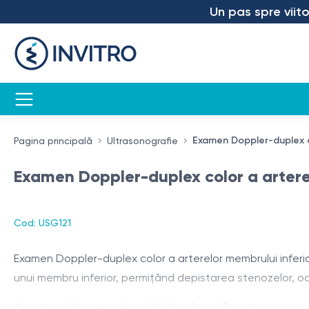
Un pas spre viitor –
Examen Doppler-duplex col
Pagina principală
Ultrasonografie
Examen Doppler-duplex color a arterelo
Cod: USG121
Examen Doppler-duplex color a arterelor membrului inferior
unui membru inferior, permițând depistarea stenozelor, ocluzi
Acest serviciu este disponibil doar în or. Hîncești.