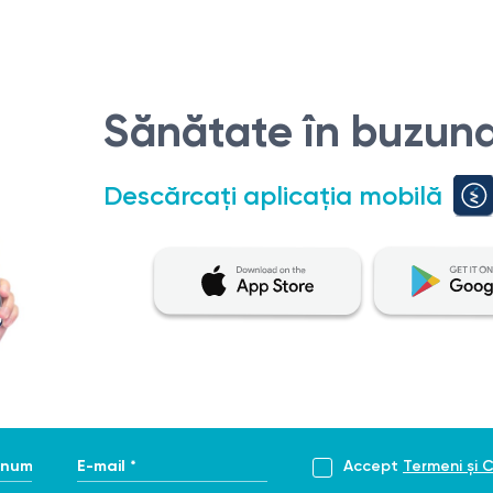
Sănătate în buzuna
Descărcați aplicația mobilă
enume *
E-mail *
Accept
Termeni și C