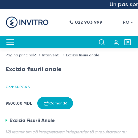
Un pas spre 
022 903 999
RO
Pagina principală
Intervenții
Excizia fisurii anale
Excizia fisurii anale
Cod: SURG43
9500.00 MDL
Comandă
Excizia Fisurii Anale
Vă reamintim că interpretarea independentă a rezultatelor nu