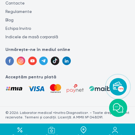
Contacte
Regulamente
Blog
Echipa Invitro
Indicele de masă corporală
Urmărește-ne în mediul online
Acceptăm pentru plată
-15%
© 2026. Laborator medical «Invitro Diagnostics». - Toate drepturile sunt
rezervate. Termeni și condiții. Licență: A MMII № 048091.