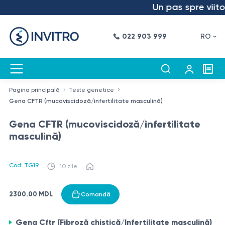
Un pas spre viitor
022 903 999
RO
Pagina principală
Teste genetice
Gena CFTR (mucoviscidoză/infertilitate masculină)
Gena CFTR (mucoviscidoză/infertilitate
masculină)
Cod: TG19
10 zile
2300.00 MDL
Comandă
Gena Cftr (Fibroză chistică/Infertilitate masculină)