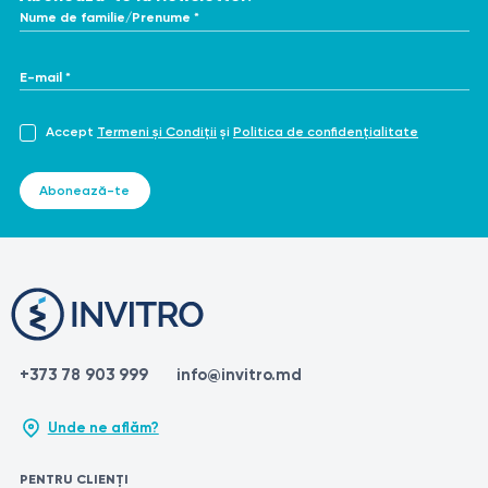
Nume de familie/Prenume *
E-mail *
Accept
Termeni și Condiții
și
Politica de confidențialitate
Abonează-te
+373 78 903 999
info@invitro.md
Unde ne aflăm?
PENTRU CLIENȚI