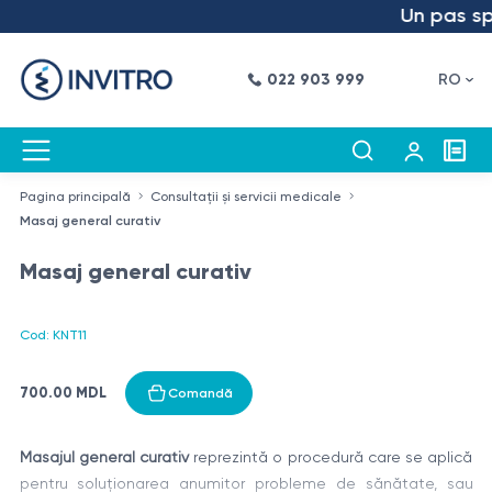
Un pas spre
022 903 999
RO
Pagina principală
Consultații și servicii medicale
Masaj general curativ
Masaj general curativ
Cod: KNT11
700.00 MDL
Comandă
Masajul general curativ
reprezintă o procedură care se aplică
pentru soluționarea anumitor probleme de sănătate, sau