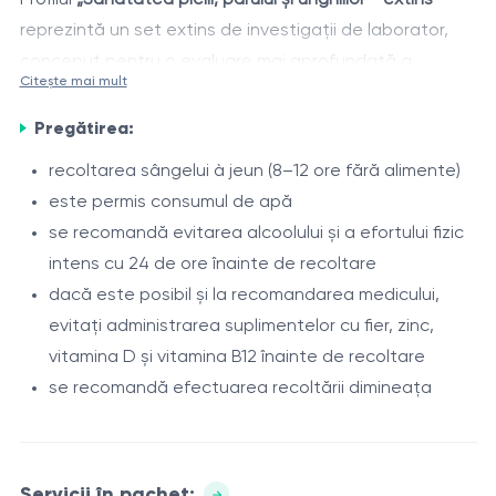
reprezintă un set extins de investigații de laborator,
conceput pentru o evaluare mai aprofundată a
Citește mai mult
cauzelor interne care pot afecta sănătatea pielii,
Pe lângă identificarea deficitului de fier, vitamina D și
părului și unghiilor.
Pregătirea:
microelemente, profilul permite evaluarea factorilor
hormonali (în special funcția glandei tiroide), a
recoltarea sângelui à jeun (8–12 ore fără alimente)
metabolismului proteinelor și a nivelului vitaminelor
este permis consumul de apă
Acest profil este recomandat în special în cazul căderii
esențiale care influențează creșterea părului,
se recomandă evitarea alcoolului și a efortului fizic
persistente a părului, fragilității accentuate a unghiilor,
structura unghiilor și aspectul pielii.
intens cu 24 de ore înainte de recoltare
oboselii cronice sau atunci când suplimentarea
dacă este posibil și la recomandarea medicului,
nutrițională de bază nu a avut efectul dorit.
Indicatori cheie
ai sănătății interne a pielii, părului și
evitați administrarea suplimentelor cu fier, zinc,
unghiilor
vitamina D și vitamina B12 înainte de recoltare
se recomandă efectuarea recoltării dimineața
Hemoleucogramă completă (fără VSH)
— ajută la
identificarea semnelor de anemie și a proceselor
inflamatorii ascunse, care se pot manifesta prin
căderea părului, slăbiciune și deteriorarea pielii și
Servicii în pachet: