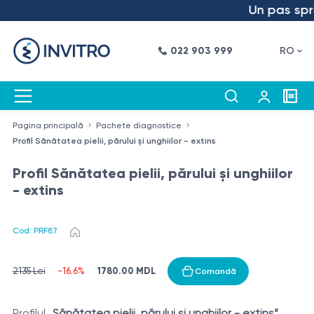
Un pas spre v
022 903 999
RO
Pagina principală
Pachete diagnostice
Profil Sănătatea pielii, părului și unghiilor - extins
Profil Sănătatea pielii, părului și unghiilor
- extins
Cod: PRF87
1780.00 MDL
2135 Lei
-16.6%
Comandă
Profilul
„Sănătatea pielii, părului și unghiilor - extins”