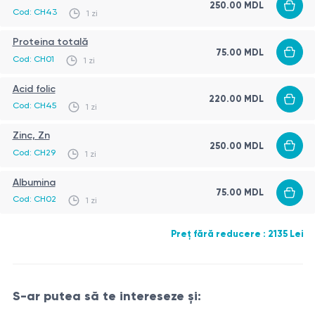
250.00 MDL
investigației.
Cod: CH43
1 zi
Calciu total seric
— participă la procesele de
regenerare celulară și influențează indirect
Limitări relative:
Proteina totală
75.00 MDL
rezistența unghiilor și starea pielii
Cod: CH01
1 zi
infecții acute severe
Vitamina B12 (cianocobalamină)
— esențială pentru
deshidratare importantă
Acid folic
diviziunea celulară și formarea celulelor sanguine;
220.00 MDL
Cod: CH45
imposibilitatea accesului venos
1 zi
deficitul poate fi asociat cu căderea părului,
stare după pierdere semnificativă de sânge (la
uscăciunea pielii și stare generală de oboseală
Zinc, Zn
Limitări
250.00 MDL
recomandarea medicului)
Acid folic
— contribuie la regenerarea celulară și
Cod: CH29
1 zi
Rezultatele profilului nu stabilesc un diagnostic și
dezvoltarea țesuturilor; deficitul poate influența
Albumina
trebuie interpretate de medic în context clinic.
75.00 MDL
creșterea părului și regenerarea pielii
Cod: CH02
1 zi
Proteine totale
— reflectă statusul proteic general
Valorile pot fi influențate de procese inflamatorii,
al organismului; un aport sau nivel insuficient poate
administrarea unor medicamente și de anumite stări
Preț fără reducere : 2135 Lei
afecta rezistența părului și structura unghiilor
fiziologice (sarcină, ciclu menstrual).
Albumină
— principala proteină de transport din
Identificarea deficitelor și a dezechilibrelor hormonale
sânge; valorile scăzute pot indica un deficit
S-ar putea să te intereseze și:
necesită evaluare medicală și o abordare
nutrițional și pot influența calitatea pielii și a părului