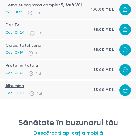
individualizată.
Hemoleucograma completă, fără VSH
Zinc (Zn)
— microelement esențial pentru
130.00 MDL
Cod: HE01
1 zi
regenerarea țesuturilor; deficitul este frecvent
asociat cu fragilitatea unghiilor, căderea părului și
Fier, Fe
75.00 MDL
uscăciunea pielii
Cod: CH24
1 zi
Calciu total seric
75.00 MDL
Cod: CH19
1 zi
Proteina totală
75.00 MDL
Cod: CH01
1 zi
Albumina
75.00 MDL
Cod: CH02
1 zi
Sănătate în buzunarul tău
Descărcați aplicația mobilă