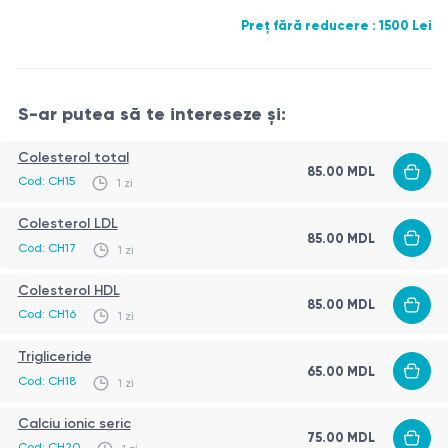
https://www.escardio.org/Guidelines/Clinical-Practice-
Preț fără reducere : 1500 Lei
Guidelines/CVD-Prevention
https://pmc.ncbi.nlm.nih.gov/articles/PMC6515513/
S-ar putea să te intereseze și:
Colesterol total
85.00 MDL
Cod: CH15
1 zi
Colesterol LDL
85.00 MDL
Cod: CH17
1 zi
Colesterol HDL
85.00 MDL
Cod: CH16
1 zi
Trigliceride
65.00 MDL
Cod: CH18
1 zi
Calciu ionic seric
75.00 MDL
Cod: CH20