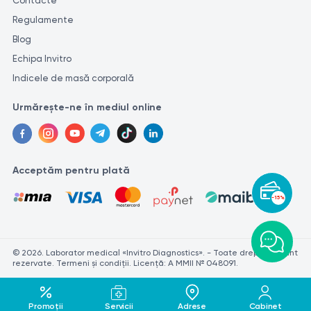
Contacte
Regulamente
Blog
Echipa Invitro
Indicele de masă corporală
Urmărește-ne în mediul online
Acceptăm pentru plată
-15%
© 2026. Laborator medical «Invitro Diagnostics». - Toate drepturile sunt
rezervate. Termeni și condiții. Licență: A MMII № 048091.
Promoții
Servicii
Adrese
Cabinet