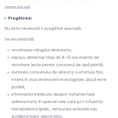
informativ și nu înlocuiesc consultul medical de
Citește mai mult
specialitate.
Profilul
„Sănătatea inimii”
este un set complex de
Pregătirea:
analize de laborator destinat evaluării factorilor de risc
cardiovascular, metabolismului lipidic, echilibrului hidro-
Nu este necesară o pregătire specială.
electrolitic și identificării precoce a semnelor
Investigația contribuie la evaluarea riscului de
Se recomandă:
insuficienței cardiace.
ateroscleroză și a complicațiilor acesteia, identificarea
recoltarea sângelui dimineața;
tulburărilor metabolismului lipidic și ale echilibrului
repaus alimentar timp de 8–12 ore înainte de
electrolitic, precum și la determinarea markerilor
Componente
recoltare (este permis consumul de apă plată);
biochimici ai inflamației și ai suprasolicitării inimii. Profilul
evitarea consumului de alcool și a efortului fizic
Profil lipidic
poate fi utilizat atât în scop preventiv, cât și pentru
intens în ziua anterioară investigației, dacă este
monitorizarea pacienților cu boli cardiovasculare sau
Colesterol total
– evaluarea generală a
posibil;
factori de risc.
metabolismului lipidic și a riscului de ateroscleroză.
informarea medicului despre tratamentele
Colesterol LDL
– principalul indicator al riscului de
administrate, în special cele care pot influența
formare a plăcilor aterosclerotice.
metabolismul lipidic, tensiunea arterială sau
Electroliți
Colesterol HDL
– colesterolul „protector”, implicat
echilibrul hidro-electrolitic;