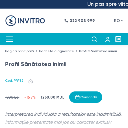
Un pas spre viitor 
022 903 999
RO
Pagina principală
Pachete diagnostice
Profil Sănătatea inimii
Profil Sănătatea inimii
Cod: PRF82
1250.00 MDL
1500 Lei
-16.7%
Comandă
Interpretarea individuală a rezultatelor este inadmisibilă.
Informațiile prezentate mai jos au caracter exclusiv