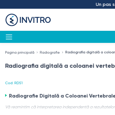
Un pas spre 
Radiografia digitală a coloa
Pagina principală
Radiografie
Radiografia digitală a coloanei verte
Cod: RD51
Radiografie Digitală a Coloanei Vertebral
Vă reamintim că interpretarea independentă a rezultatelor 