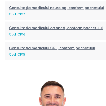
Rolul radiografiei coloanei vertebrale toraco-lom
Consultația medicului neurolog, conform pachetului
Radiografia coloanei vertebrale toraco-lombare joacă un ro
Cod: CP17
structurii vertebrelor, discurilor intervertebrale, precum și
traumatismele, fracturile, scolioza, herniile de disc interv
Consultația medicului ortoped, conform pachetului
Cod: CP16
Indicații pentru prescrierea investigației
Radiografia coloanei vertebrale toraco-lombare este pres
Consultația medicului ORL, conform pachetului
Cod: CP15
Durere cronică de spate: Pentru identificarea cauzelor 
Traumatismele coloanei vertebrale: După leziuni traum
Deformările coloanei vertebrale: Pentru diagnosticarea
Evaluare preoperatorie: Înaintea intervențiilor chirurg
```
Monitorizarea progresiei bolilor: Pentru urmărirea dinam
Pregătirea pentru procedură
Pentru o realizare de succes a radiografiei toraco-lombar
Abstinența de la mâncare cu 2-4 ore înainte de invest