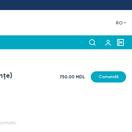
RO
nțe)
750.00 MDL
Comandă
formativ