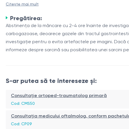
Radiografia coloanei vertebrale toraco-lombare este o met
Citește mai mult
Această metodă este larg utilizată pentru identificarea dif
Pregătirea:
Avantajele și caracteristicile metodei
Abstinența de la mâncare cu 2-4 ore înainte de investigaț
carbogazoase, deoarece gazele din tractul gastrointestinal
Radiografia coloanei vertebrale are o serie de avantaje, incl
investigație pentru a evita artefactele pe imagini. Dacă 
folosesc două proiecții (față și lateral), ceea ce permite 
informeze despre sarcină sau posibilitatea unei sarcini p
Procedura se realizează cu ajutorul echipamentelor digitale
Tehnologiile digitale reduc, de asemenea, doza de radiați
Component
De
S-ar putea să te intereseze și:
Vertebre
St
Discuri intervertebrale
Pl
Consultație ortoped-traumatolog primară
Articulații
Co
Cod: CMS50
Radiografia coloanei vertebrale toraco-lombare este un in
Consultația medicului oftalmolog, conform pachetul
la tratamentele viitoare.
Cod: CP09