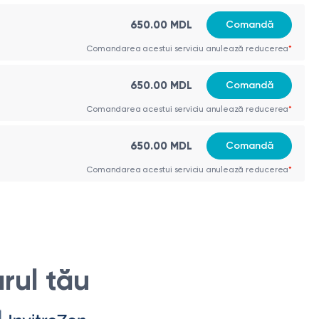
650.00 MDL
Comandă
ni legate de coloană. Aceasta permite vizualizarea
Comandarea acestui serviciu anulează reducerea
*
ajută la identificarea unor boli precum osteoporoza, artrita,
650.00 MDL
Comandă
Comandarea acestui serviciu anulează reducerea
*
650.00 MDL
Comandă
isc sau fracturile vertebrale.
Comandarea acestui serviciu anulează reducerea
*
tru a stabili tactica de tratament ulterioară.
 stării acesteia.
rul tău
ări:
 vomă în timpul procedurii.