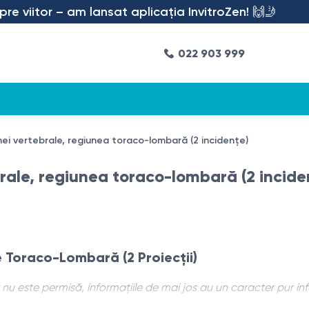
viitor – am lansat aplicația InvitroZen! 🙌🤳
022 903 999
nei vertebrale, regiunea toraco-lombară (2 incidențe)
brale, regiunea toraco-lombară (2 incide
e Toraco-Lombară (2 Proiecții)
nu este permisă, informațiile de mai jos au un caracter pur in