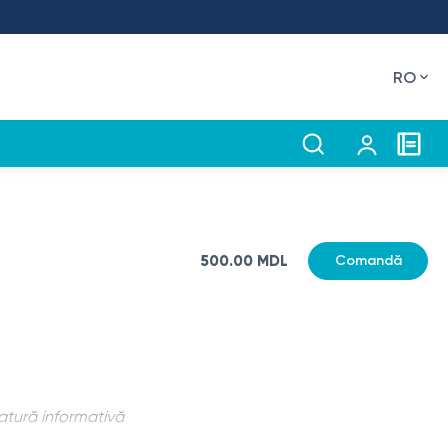
RO
500.00 MDL
Comandă
natură informativă