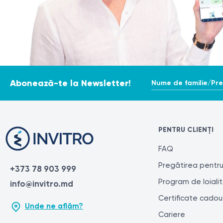
Leziuni și traumatisme ale coloanei vertebrale lombare, 
Suspiciunea de boli degenerative ale coloanei vertebra
Evaluarea stării coloanei vertebrale după intervenții c
```
Monitorizarea progresiei bolilor sau eficacității tratam
Pregătirea pentru procedura de prelevare a anali
Pentru efectuarea radiografiei coloanei lombare (în două
Nume de familie/Pr
Abonează-te la Newsletter!
Înainte de procedură, este necesar să fie îndepărtate 
Femeile trebuie să informeze radiologul despre o posi
Înainte de procedură, trebuie să goliți vezica urinar
PENTRU CLIENȚI
Dacă aveți dispozitive medicale sau implanturi în corp
Procedura de prelevare a analizelor
FAQ
Procedura de radiografie a coloanei lombare se efectu
Pregătirea pentru
+373 78 903 999
Program de loiali
info@invitro.md
Pacientul se așază pe masa de raze X în poziția nec
Certificate cadou
Radiologul utilizează markere speciale și dispozitiv
Unde ne aflăm?
Pacientului i se poate cere să-și țină respirația cât
Cariere