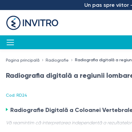
Un pas spre viitor – a
Radiografia digitală a regiun
Pagina principală
Radiografie
Radiografia digitală a regiunii lombar
Cod: RD24
Radiografie Digitală a Coloanei Vertebrale
Vă reamintim că interpretarea independentă a rezultatelor e