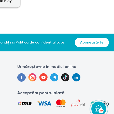
ului vertebral.
 acestea, se recomandă următoarele:
ondiții
și
Politica de confidențialitate
Abonează-te
rtefacte pe imagine.
i.
Urmărește-ne în mediul online
Acceptăm pentru plată
ră.
-15%