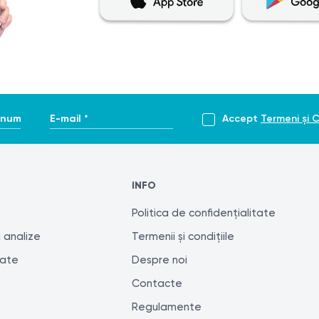
cum ar fi fracturi, luxații sau fracturi de compresie.
le, cum ar fi osteoartrita, spondilolisteza sau stenoza canal
hirurgicale sau înainte de o operație planificată.
entului.
zelor
 proiecții) nu este necesară o pregătire specială. Cu toate
enume *
E-mail *
Accept
Termeni și C
obiectele metalice (bijuterii, ochelari etc.) care pot crea a
bilă sarcină, deoarece radiația cu raze X poate dăuna fătulu
ă, pentru a evita suprapunerea organelor pe zona de interes.
INFO
, trebuie să informați radiologul despre acestea.
Politica de confidențialitate
ează după cum urmează:
 analize
Termenii și condițiile
tate
Despre noi
esară (culcat pe spate sau pe o parte).
Contacte
e de centrare pentru poziționarea corectă a zonei de interes.
eva secunde în timpul expunerii pentru a obține o imagine cla
Regulamente