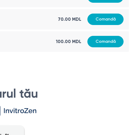
70.00 MDL
Comandă
100.00 MDL
Comandă
ul și tratamentul afecțiunilor coloanei vertebrale.
lor coloanei vertebrale și a țesuturilor înconjurătoare.
 anomaliile de dezvoltare și alte boli legate de coloana
rul tău
rtebrale.