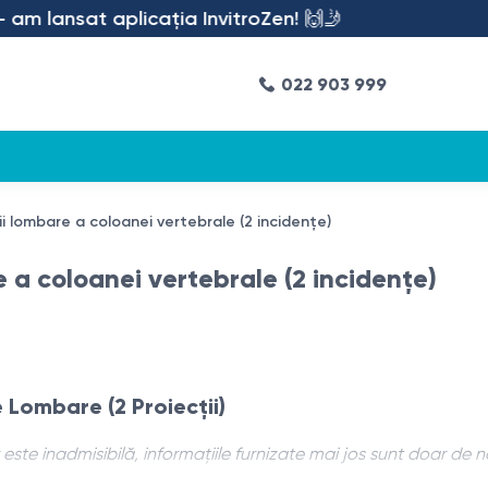
m lansat aplicația InvitroZen! 🙌🤳
022 903 999
ii lombare a coloanei vertebrale (2 incidențe)
e a coloanei vertebrale (2 incidențe)
 Lombare (2 Proiecții)
ste inadmisibilă, informațiile furnizate mai jos sunt doar de 