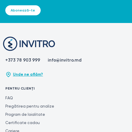
necesar să consultați un medic pentru efectuarea de investigații
diagnostice. Numai un specialist calificat poate pune un
Abonează-te
diagnostic corect și poate prescrie tratamentul adecvat. Pentru
a obține o evaluare cât mai precisă și consecventă a rezultatelor
testelor, se recomandă efectuarea acestora în același laborator.
Acest lucru se datorează faptului că diferite laboratoare pot
utiliza metode și unități de măsură diferite pentru efectuarea de
teste similare.
+373 78 903 999
info@invitro.md
Unde ne aflăm?
PENTRU CLIENȚI
FAQ
Pregătirea pentru analize
Program de loialitate
Certificate cadou
Cariere