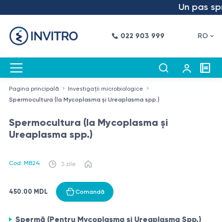
Un pas spre 
022 903 999
RO
Pagina principală
Investigații microbiologice
Spermocultura (la Mycoplasma și Ureaplasma spp.)
Spermocultura (la Mycoplasma și
Ureaplasma spp.)
Cod: MB24
3 zile
450.00 MDL
Comandă
Spermă (Pentru Mycoplasma și Ureaplasma Spp.)