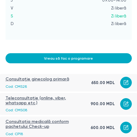
J
09:00-14:00
V
Zi liberă
S
Zi liberă
D
Zi liberă
Vreau să fac o programare
Consultație ginecolog primară
650.00 MDL
Cod: CMS28
Teleconsultație (online, viber,
whatsapp etc.)
900.00 MDL
Cod: CMS08
Consultația medicală conform
pachetului Check-up
600.00 MDL
Cod: CP18