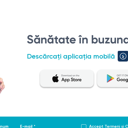
Sănătate în buzuna
Descărcați aplicația mobilă
enume *
E-mail *
Accept
Termeni și C