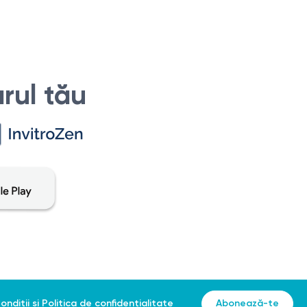
rul tău
ondiții
și
Politica de confidențialitate
Abonează-te