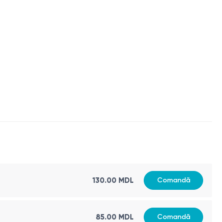
grafierea color.
recum și a tulburărilor funcționale ale circulației cerebrale.
130.00 MDL
Comandă
85.00 MDL
Comandă