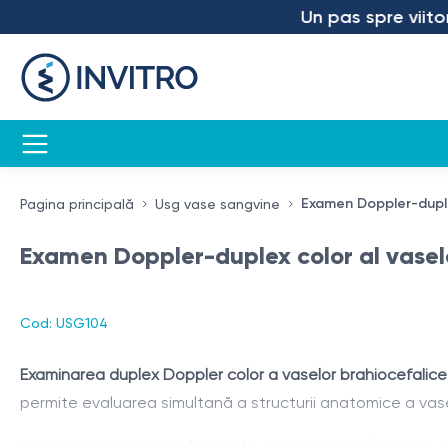
Un pas spre viitor – 
Examen Doppler-duplex
Pagina principală
Usg vase sangvine
Examen Doppler-duplex color al vaselo
Cod: USG104
Examinarea duplex Doppler color a vaselor brahiocefalice 
permite evaluarea simultană a structurii anatomice a vaselo
Investigația include atât vasele extracraniene (arterele car