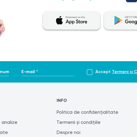
onography-ultrasound-1
enume *
E-mail *
Accept
Termeni și C
INFO
Politica de confidențialitate
 analize
Termenii și condițiile
tate
Despre noi