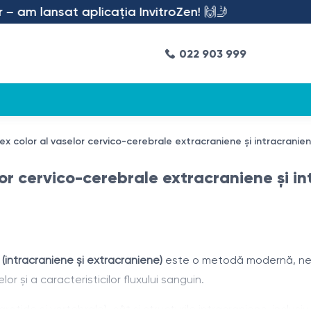
am lansat aplicația InvitroZen! 🙌🤳
022 903 999
 color al vaselor cervico-cerebrale extracraniene și intracranie
r cervico-cerebrale extracraniene și i
(intracraniene și extracraniene)
este o metodă modernă, nein
r și a caracteristicilor fluxului sanguin.
otide și vertebrale), cât și structurile intracraniene, inclusiv