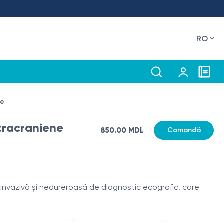
RO
ne
ntracraniene
850.00 MDL
Comandă
vazivă și nedureroasă de diagnostic ecografic, care
 arterele cercului Willis și ramurile acestora. Metoda