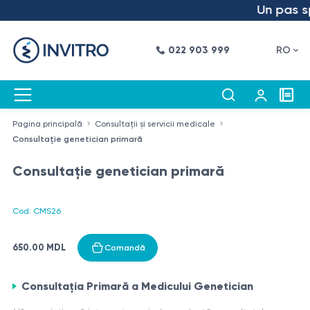
Un pas spr
022 903 999
RO
Pagina principală
Consultații și servicii medicale
Consultație genetician primară
Consultație genetician primară
Cod: CMS26
650.00 MDL
Comandă
Consultația Primară a Medicului Genetician