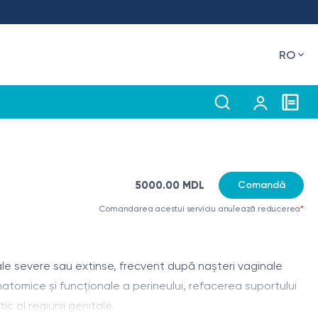
RO
5000.00 MDL
Comandă
Comandarea acestui serviciu anulează reducerea
*
ale severe sau extinse, frecvent după nașteri vaginale
natomice și funcționale a perineului, refacerea suportului
c al regiunii genitale.