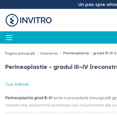
Un pas spre viitor – 
Perineoplastie - gradul III–IV 
Pagina principală
Intervenții
Perineoplastie - gradul III–IV (reconst
Cod: SURG65
Perineoplastia grad III–IV
este o procedură chirurgicală gin
complicate, epiziotomii extensive sau traumatisme ale zone
musculaturii și a țesuturilor conjunctive, ameliorarea confor