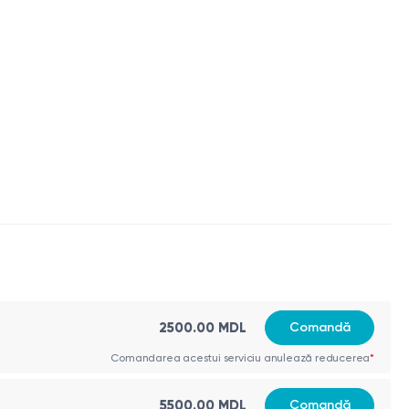
r tisulare
sterioară sau reconstructivă.
2500.00 MDL
Comandă
Comandarea acestui serviciu anulează reducerea
*
5500.00 MDL
Comandă