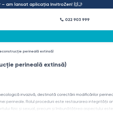
am lansat aplicația InvitroZen! 🙌🤳
022 903 999
(reconstrucție perineală extinsă)
rucție perineală extinsă)
ecologică invazivă, destinată corectării modificărilor perine
i perineale. Rolul procedurii este restaurarea integrității a
tului fizic și sexual, precum și îmbunătățirea aspectului esteti