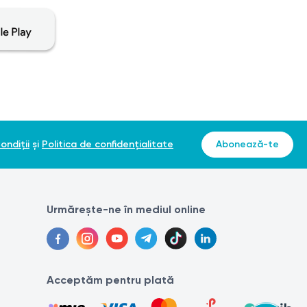
ondiții
și
Politica de confidențialitate
Abonează-te
Urmărește-ne în mediul online
Acceptăm pentru plată