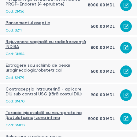
PRGF–Endoret (4 eprubete)
8000.00 MDL
Cod: DM56
Pansamentul aseptic
600.00 MDL
Cod: SZ11
Rejuvenare vaginală cu radiofrecvență
INDIBA
800.00 MDL
Cod: DM54
Extragere sau schimb de pesar
uroginecologic/obstetrical
500.00 MDL
Cod: SM79
Contracepția intrauterină - aplicare
DIU sub control USG (fără costul DIU)
900.00 MDL
Cod: SM70
Terapia injectabilă cu neuroproteina
(botulotoxina) zona intima
5000.00 MDL
Cod: SM122
Selectare și aplicare pesar