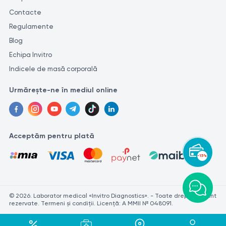
Contacte
Regulamente
Blog
Echipa Invitro
Indicele de masă corporală
Urmărește-ne în mediul online
Acceptăm pentru plată
-15%
© 2026. Laborator medical «Invitro Diagnostics». - Toate drepturile sunt
rezervate. Termeni și condiții. Licență: A MMII № 048091.