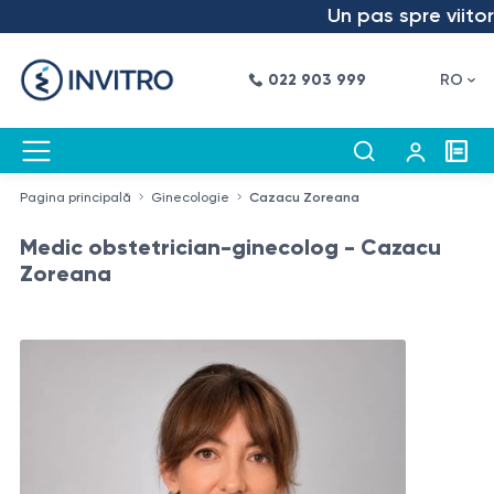
Un pas spre viitor – a
022 903 999
RO
Pagina principală
Ginecologie
Cazacu Zoreana
Medic obstetrician-ginecolog - Cazacu
Zoreana