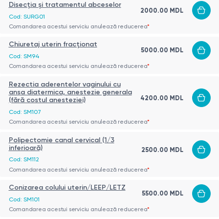
Disecţia şi tratamentul abceselor
2000.00 MDL
Cod: SURG01
Comandarea acestui serviciu anulează reducerea
*
Chiuretaj uterin fracționat
5000.00 MDL
Cod: SM94
Comandarea acestui serviciu anulează reducerea
*
Rezectia aderentelor vaginului cu
ansa diatermica, anestezie generala
4200.00 MDL
(fără costul anesteziei)
Cod: SM107
Comandarea acestui serviciu anulează reducerea
*
Polipectomie canal cervical (1/3
inferioară)
2500.00 MDL
Cod: SM112
Comandarea acestui serviciu anulează reducerea
*
Conizarea colului uterin/LEEP/LETZ
5500.00 MDL
Cod: SM101
Comandarea acestui serviciu anulează reducerea
*