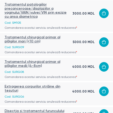
Tratamentul patologiilor
precanceroase/displaziilor a
vaginului/VAIN/vulvei/VIN prin excizie
3000.00 MDL
cu ansa diametrica
Cod: SM105
Comandarea acestui serviciu anulează reducerea
*
Tratamentul chirurgical primar al
plăgilor mari (<10 cm)
5000.00 MDL
Cod: SURG09
Comandarea acestui serviciu anulează reducerea
*
Tratamentul chirurgical primar al
plăgilor medii (4-8cm)
4000.00 MDL
Cod: SURG08
Comandarea acestui serviciu anulează reducerea
*
Extragerea corpurilor străine din
ţesuturi
4000.00 MDL
Cod: SURG06
Comandarea acestui serviciu anulează reducerea
*
Disecţia şi tratamentul furunculului