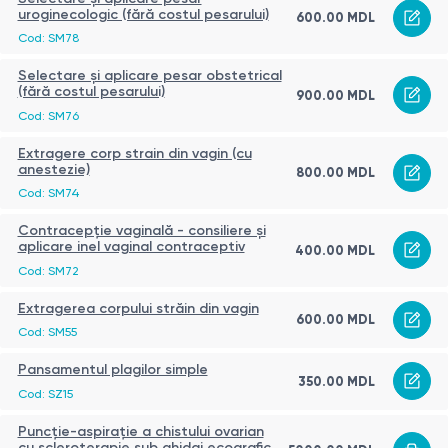
uroginecologic (fără costul pesarului)
600.00 MDL
Cod: SM78
Selectare și aplicare pesar obstetrical
(fără costul pesarului)
900.00 MDL
Cod: SM76
Extragere corp strain din vagin (cu
anestezie)
800.00 MDL
Cod: SM74
Contracepție vaginală - consiliere și
aplicare inel vaginal contraceptiv
400.00 MDL
Cod: SM72
Extragerea corpului străin din vagin
600.00 MDL
Cod: SM55
Pansamentul plagilor simple
350.00 MDL
Cod: SZ15
Puncție-aspirație a chistului ovarian
cu scleroterapie sub ghidaj ecografic