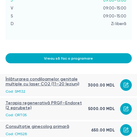
J
09:00-15:00
V
09:00-15:00
S
09:00-15:00
D
Zi liberă
Vreau să fac o programare
Înlăturarea condiloamelor genitale
multiple cu laser CO2 (11–20 leziuni)
3000.00 MDL
Cod: SM132
Terapia regenerativă PRGF–Endoret
(2 eprubete)
5000.00 MDL
Cod: ORT05
Consultație ginecolog primară
650.00 MDL
Cod: CMS28