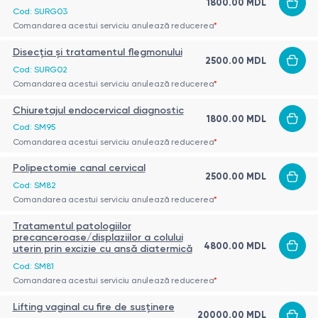
1800.00 MDL
Cod: SURG03
Comandarea acestui serviciu anulează reducerea
*
Disecţia şi tratamentul flegmonului
2500.00 MDL
Cod: SURG02
Comandarea acestui serviciu anulează reducerea
*
Chiuretajul endocervical diagnostic
1800.00 MDL
Cod: SM95
Comandarea acestui serviciu anulează reducerea
*
Polipectomie canal cervical
2500.00 MDL
Cod: SM82
Comandarea acestui serviciu anulează reducerea
*
Tratamentul patologiilor
precanceroase/displaziilor a colului
4800.00 MDL
uterin prin excizie cu ansă diatermică
Cod: SM81
Comandarea acestui serviciu anulează reducerea
*
Lifting vaginal cu fire de susținere
20000.00 MDL