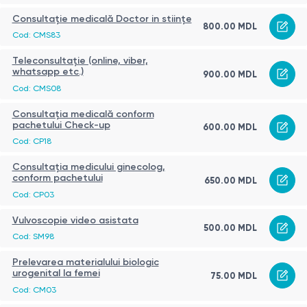
Consultație medicală Doctor in stiințe
800.00 MDL
Cod: CMS83
Teleconsultație (online, viber,
whatsapp etc.)
900.00 MDL
Cod: CMS08
Consultația medicală conform
pachetului Check-up
600.00 MDL
Cod: CP18
Consultația medicului ginecolog,
conform pachetului
650.00 MDL
Cod: CP03
Vulvoscopie video asistata
500.00 MDL
Cod: SM98
Prelevarea materialului biologic
urogenital la femei
75.00 MDL
Cod: CM03