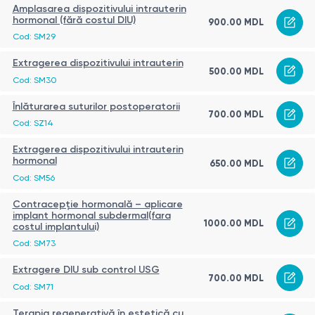
Amplasarea dispozitivului intrauterin
hormonal (fără costul DIU)
900.00 MDL
Cod: SM29
Extragerea dispozitivului intrauterin
500.00 MDL
Cod: SM30
Înlăturarea suturilor postoperatorii
700.00 MDL
Cod: SZ14
Extragerea dispozitivului intrauterin
hormonal
650.00 MDL
Cod: SM56
Contracepție hormonală – aplicare
implant hormonal subdermal(fara
1000.00 MDL
costul implantului)
Cod: SM73
Extragere DIU sub control USG
700.00 MDL
Cod: SM71
Terapia regenerativă în estetică cu